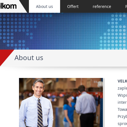
About us
Offert
reference
About us
VELK
zapl
Wsp
inte
Towa
Przy
spro