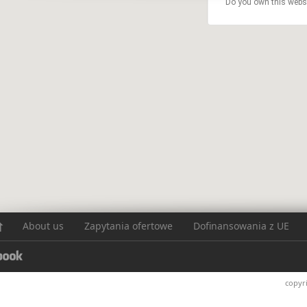
Do you own this webs
About us
Zapytania ofertowe
Dofinansowania z UE
copyr